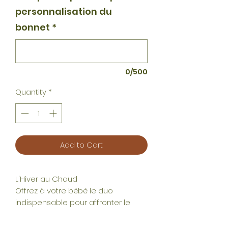
personnalisation du
bonnet
*
0/500
Quantity
*
Add to Cart
L'Hiver au Chaud
Offrez à votre bébé le duo
indispensable pour affronter le
froid. Un kit douceur alliant style et
savoir-faire local.